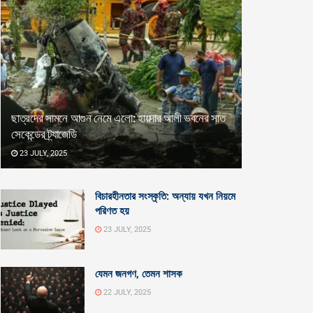
ছাত্রদের সামনে আগুন নেমে এলো: হায়দার আলী ভবনের সাত
সেকেন্ডের ট্র্যাজেডি
23 JULY, 2025
বিচারহীনতার সংস্কৃতি: অন্যায় যখন নিয়মে
পরিণত হয়
23 JULY, 2025
যেমন জনগণ, তেমন শাসক
22 JULY, 2025