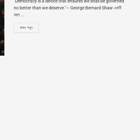
"Democracy is a device that ensures we shall be governed
no better than we deserve."— George Bernard Shaw একটি
বহুল ...
DETAILS
আরও পড়ুন